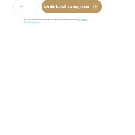
Ich bin bereit zu beginnen
Ihre Daten werden sicher übertragen und nur lokal in Ihrer Klinik gespeichert.
Allgemeine
Geschäftsbedingungen