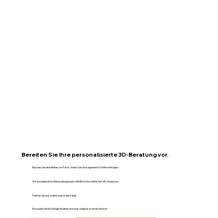
Bereiten Sie Ihre personalisierte 3D-Beratung vor.
Machen Sie eine Reihe von Fotos, indem Sie die folgenden Schritte befolgen.
Wir erstellen Ihren Behandlungsplan mithilfe fortschrittlicher 3D-Analysen.
Treffen Sie uns online oder in der Klinik.
Erkunden Sie Ihre Möglichkeiten und was realistisch erreichbar ist.