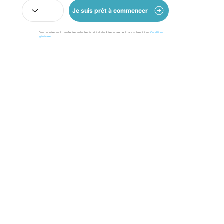
Je suis prêt à commencer
Vos données sont transférées en toute sécurité et stockées localement dans votre clinique.
Conditions
générales