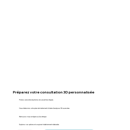
Préparez votre consultation 3D personnalisée
Prenez une série de photos en suivant les étapes.
Nous élaborons votre plan de traitement à l'aide d'analyses 3D avancées.
Retrouvez-nous en ligne ou à la clinique
Explorez vos options et ce qui est réalistement réalisable.