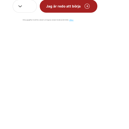
Jag är redo att börja
Dina uppgifter överförs säkert och lagras endast lokalt på din klinik.
Villkor