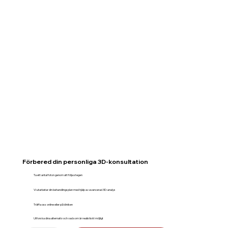
Förbered din personliga 3D-konsultation
Ta ett antal foton genom att följa stegen
Vi utarbetar din behandlingsplan med hjälp av avancerad 3D-analys
Träffa oss online eller på kliniken
Utforska dina alternativ och vad som är realistiskt möjligt