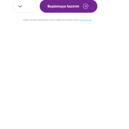
Başlamaya hazırım
Verileriniz güvenli bir şekilde aktarılır ve yalnızca kliniğinizde yerel olarak saklanır.
Şartlar ve Koşullar