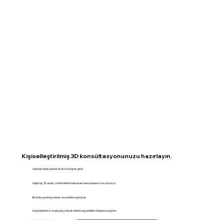
Kişiselleştirilmiş 3D konsültasyonunuzu hazırlayın.
Adımları takip ederek bir dizi fotoğraf çekin.
Gelişmiş 3D analiz yöntemlerini kullanarak tedavi planınızı hazırlıyoruz.
Bizimle çevrimiçi olarak veya klinikte görüşün.
Seçeneklerinizi ve gerçekçi olarak nelerin başarılabilir olduğunu araştırın.