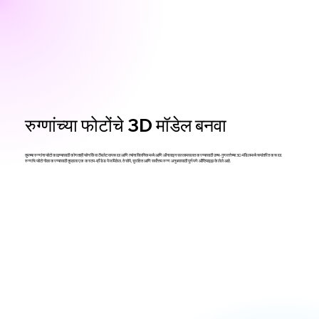
रुग्णांच्या फोटोंचे 3D मॉडेल बनवा
तुमच्या रुग्णांना फोटो काढण्यासाठी कोणताही फोन किंवा टॅबलेट वापरू द्या आणि त्यांना क्लिनिकमध्ये आणि ऑनलाइन सल्लामसलत करण्यासाठी उच्च-गुणवत्तेच्या 3D मॉडेलमध्ये रूपांतरित करू द्या.
रुग्णांचे फोटो गोळा करण्यासाठी तुम्हाला एक कस्टम-ब्रँडेड पेज मिळेल. ते सोपे, सुरक्षित आणि सर्वोत्तम रुग्ण अनुभवासाठी पूर्णपणे ऑप्टिमाइझ केलेले आहे.