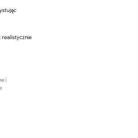
ystując
 realistycznie
e i
w