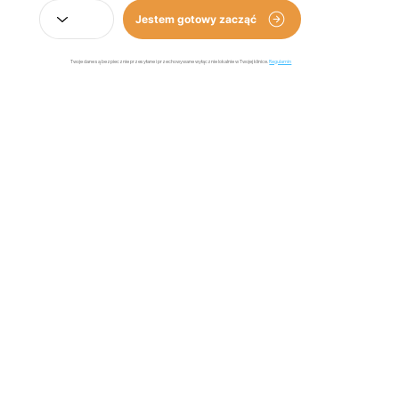
Jestem gotowy zacząć
Twoje dane są bezpiecznie przesyłane i przechowywane wyłącznie lokalnie w Twojej klinice.
Regulamin