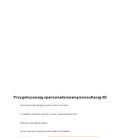
Przygotuj swoją spersonalizowaną konsultację 3D
Wykonaj serię zdjęć, postępując zgodnie z poniższymi krokami
Przygotujemy Twój plan leczenia wykorzystując zaawansowaną analizę 3D
Spotkaj się z nami online lub w klinice
Rozważ swoje opcje i zastanów się, co jest realistycznie osiągalne