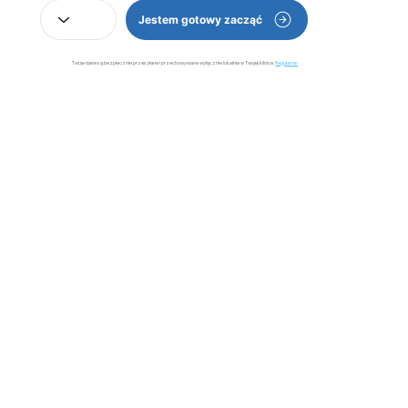
Jestem gotowy zacząć
Twoje dane są bezpiecznie przesyłane i przechowywane wyłącznie lokalnie w Twojej klinice.
Regulamin