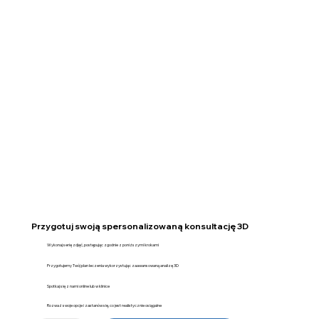
Przygotuj swoją spersonalizowaną konsultację 3D
Wykonaj serię zdjęć, postępując zgodnie z poniższymi krokami
Przygotujemy Twój plan leczenia wykorzystując zaawansowaną analizę 3D
Spotkaj się z nami online lub w klinice
Rozważ swoje opcje i zastanów się, co jest realistycznie osiągalne